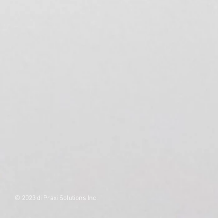
© 2023 di Praxi Solutions Inc.