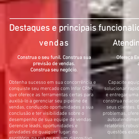
Destaques e principais funcional
vendas
Atendim
Construa o seu funil. Construa sua
Ofereça E
previsão de vendas.
Construa seu negócio.
Obtenha sucesso em sua concorrência e
Capacite equip
conquiste seu mercado com Infor CRM,
solucionar rapi
que oferece as ferramentas certas para
e entregar uma
auxiliá-lo a gerenciar seu pipeline de
construa relacio
vendas, conduzido oportunidades a sua
seus clientes.
conclusão e ter visibilidade sobre o
problemas, ofer
desempenho de sua equipe de vendas.
autoatendiment
Gerencie leads, oportunidades e
relatórios robu
atividades de qualquer lugar: no
questões estã
escritório, na rua ou em um dispositivo