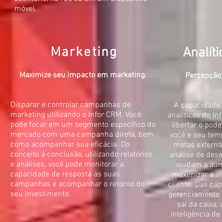
móvel.
Marketing
Analíti
Maximize seu impacto em marketing.
Percepção
Disparar e controlar campanhas de
A capacidade d
marketing utilizando o Infor CRM. Você
analíticos do I
pode focar em um segmento específico do
libertar o pod
mercado com uma campanha direta, bem
você e seu tem
como acompanhar sua eficácia. Do
metas externa
conceito à conclusão, utilizando relatórios
análise de des
e análises, você pode monitorar a
ajudam a aume
capacidade de resposta às suas
maximizar a in
campanhas e acompanhar o retorno do
cliente. Das cap
seu investimento.
gerenciamento 
sai da caixa,
inteligência de