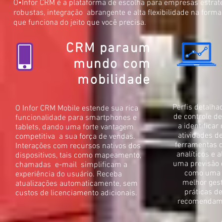
O•Infor CRM é a plataforma de escolha para empresas estr
robustas, integração abrangente e alta flexibilidade na for
que funciona do jeito que você precisa.
CRM para
um
mundo com
mobilidade
Perfis detalha
O Infor CRM Mobile estende sua rica
de controle d
funcionalidade para smartphones e
a identificar
tablets, dando uma forte vantagem
atividades d
competitiva a sua força de vendas.
ferramentas 
Interações com recursos nativos dos
analíticos e 
dispositivos, tais como mapeamento,
uma previsão 
chamadas e-mail simplificam a
como uma 
experiência do usuário. Receba
melhor gest
atualizações automaticamente, sem
práticas d
custos de licenciamento adicionais.
recomendam e