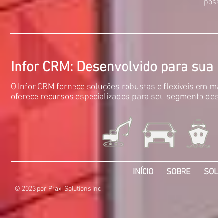
poss
Infor CRM: D
esenvolvido para sua 
O Infor CRM fornece soluções robustas e flexíveis em 
oferece recursos especializados para seu segmento desd
INÍCIO
SOBRE
SOL
© 2023 por Praxi Solutions Inc.