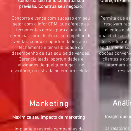
Construa seu funil. Construa sua
Ofereça experiê
previsão. Construa seu negócio.
Concorra e vença com sucesso em seu
Permita que as
setor com o Infor CRM, que oferece as
resolvam rap
ferramentas certas para ajudá-lo a
clientes e o
gerenciar com eficiência seu pipeline de
qualidade ao cl
vendas, conduzir oportunidades até o
leais e lucrat
fechamento e ter visibilidade do
rapidamente sol
desempenho de sua equipe de vendas.
opções conveni
Gerencie leads, oportunidades e
clientes e obt
atividades de qualquer lugar - no
informam se
escritório, na estrada ou em um celular.
resolv
Análi
Marketing
Insight que 
Maximize seu impacto de marketing
Os relatórios
Implante e rastreie campanhas de