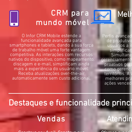
CRM para
Mel
mundo móvel
O Infor CRM Mobile estende a
Perfis avançad
funcionalidade avançada para
de produtiv
smartphones e tablets, dando à sua força
usuários a i
de trabalho móvel uma forte vantagem
simplificar
competitiva. As interações com recursos
Simultane
nativos do dispositivo, como mapeamento,
gerenciamento 
discagem e e-mail, simplificam ainda
proativos ger
mais a experiência do usuário móvel.
como gerenci
Receba atualizações over-the-air
territórios. 
automaticamente sem custo adicional.
melhores prá
ações venced
Destaques e funcionalidade princ
Vendas
Atendim