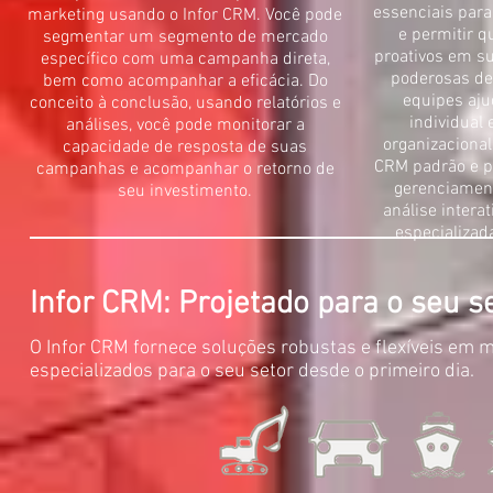
essenciais para
marketing usando o Infor CRM. Você pode
e permitir q
segmentar um segmento de mercado
proativos em su
específico com uma campanha direta,
poderosas de
bem como acompanhar a eficácia. Do
equipes aju
conceito à conclusão, usando relatórios e
individual 
análises, você pode monitorar a
organizacional 
capacidade de resposta de suas
CRM padrão e p
campanhas e acompanhar o retorno de
gerenciament
seu investimento.
análise interat
especializad
Infor CRM: Projetado para o seu s
O Infor CRM fornece soluções robustas e flexíveis em m
especializados para o seu setor desde o primeiro dia.