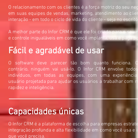
O relacionamento com os clientes é a força motriz do seu ne
em suas equipes de vendas, marketing, atendimento ao clie
interação - em todo o ciclo de vida do cliente - seja no escri
A melhor parte do Infor CRM é que ele foi criado para o seu n
e controle inigualáveis em como você implanta, usa e paga
Fácil e agradável de usar
O software deve parecer tão bom quanto funciona. C
contrário, ninguém vai usá-lo. O Infor CRM envolve todo
indivíduos, em todas as equipes, com uma experiência
usuário projetada para ajudar os usuários a trabalhar com 
rapidez e inteligência.
Capacidades únicas
O Infor CRM é a plataforma de escolha para empresas estrate
integração profunda e alta flexibilidade em como você usa 
que você precisa.