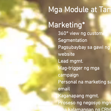
Mga Module at Ta
Marketing*
360° view ng customer
Segmentation
Pagsubaybay sa gawi ng
website
Lead mgmt.
Mag-trigger ng mga
campaign
Personal na marketing s
email
Kaganapang mgmt.
Proseso ng negosyo mgm
Mga kalamangan ng CRM