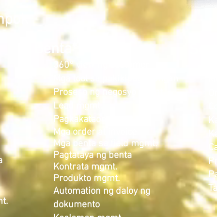
mpok
Benta*
Serb
360° view ng customer
3
Mga tool sa pakikipagtulungan
M
Proseso ng negosyo mgmt.
O
Lead mgmt.
Co
Pagkakataon mgmt.
K
Mga order at invoice
K
Mga benta sa field mgmt.
Ca
Pagtataya ng benta
a
P
Kontrata mgmt.
P
Produkto mgmt.
T
Automation ng daloy ng
t.
dokumento