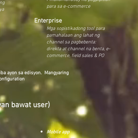
ong
para sa e-commerce
ya
Enterprise
Mga sopistikadong tool para
pamahalaan ang lahat ng
channel sa pagbebenta:
direkta at channel na benta, e-
commerce, field sales &
PO
iba ayon sa edisyon. Mangyaring
nfiguration
an bawat user)
Mobile app