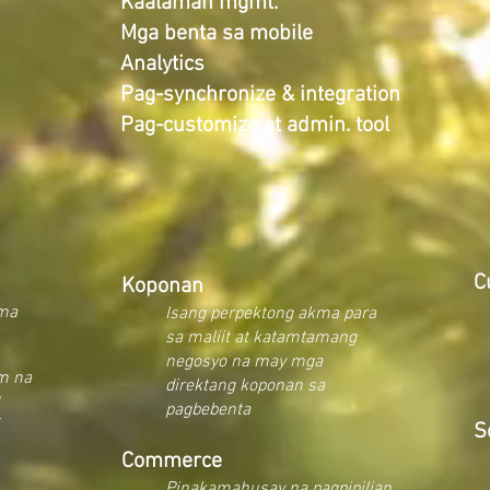
Kaalaman mgmt.
Mga benta sa mobile
Analytics
Pag-synchronize & integration
Pag-customize at admin. tool
C
Koponan
ama
Isang perpektong akma para
sa maliit at katamtamang
negosyo na may mga
m na
direktang koponan sa
pagbebenta
S
Commerce
Pinakamahusay na pagpipilian