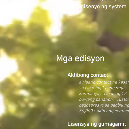
Taga-disenyo ng system
Mga edisyon
Aktibong contact
ay isang contact na kas
sa isa o higit pang mga
kampanya sa loob ng 12
buwang panahon.
Custo
pagpepresyo sa pagbili ng
50,000+ aktibong contact
Lisensya ng gumagamit