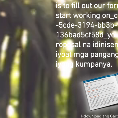
is to fill out our f
start working on_
-5cde-3194-bb3b-
136bad5cf58d_you
roposal na idinise
iyo
at mga pangang
iyong kumpanya.
I-download ang Gart