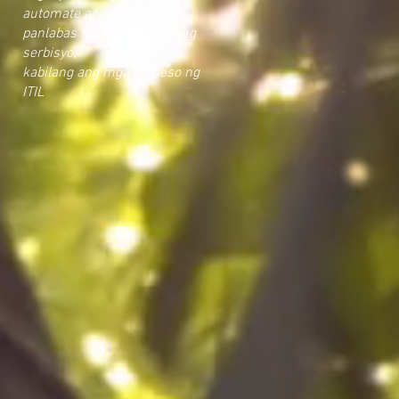
automate ang panloob at
panlabas na mga proseso ng
serbisyo,
kabilang ang mga proseso ng
ITIL