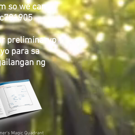
orm so we can
cc781905
r preliminaryp
nyo para sa
ailangan ng
ner's Magic Quadrant