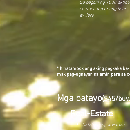
Sa pagbili ng 1000 aktib
contact ang unang lisens
ay libre
* Itinatampok ang aking pagkakaiba-
makipag-ugnayan sa amin para sa co
Mga patayo
($45/buw
Real-Estate
Database ng ari-arian