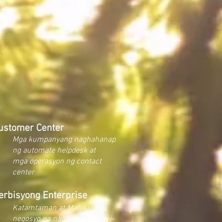
ustomer Center
Mga kumpanyang naghahanap
ng automate helpdesk at
mga operasyon ng contact
center
erbisyong Enterprise
Katamtaman at Malaking
negosyo na nagpupumilit na i-