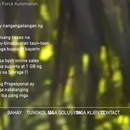
s Force Automation,
ay nangangailangan ng
isang beses na
y binabayaran taun-taon
ga buwis at bayarin
a bpm'online sales
na suporta at 1 GB ng
 sa Storage (1
g Propesyonal ay
ga natatanging
t iba pang mga
BAHAY
TUNGKOL SA
MGA SOLUSYON
MGA KLIENTE
CONTACT