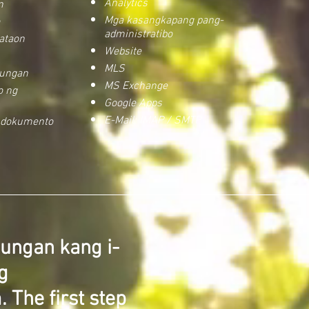
Analytics
n
Mga kasangkapang pang-
administratibo
ataon
Website
MLS
lungan
MS Exchange
o ng
Google Apps
E-Mail: IMAP / SMTP
g dokumento
ungan kang i-
g
 The first step