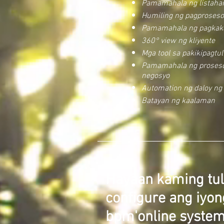
Pamamahala ng listaha
Humiling ng pagproseso
Pamamahala ng pagkak
360° view ng kliyente
Mga tool sa pakikipagtu
Pamamahala ng proses
negosyo
Automation ng daloy n
Batayan ng kaalaman
Hayaan kaming tul
configure ang iyon
bpm'online system.