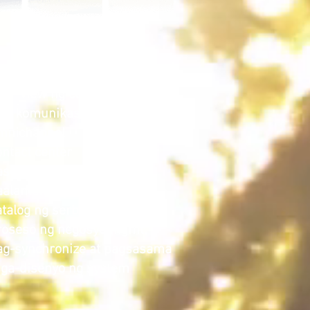
isyo*
60° view ng customer
ga komunikasyon sa
mnichannel
ntact center
aso mgmt.
aalaman mgmt.
talog ng serbisyo
roseso ng negosyo mgmt.
ag-synchronize at pagsasama
aga-disenyo ng system