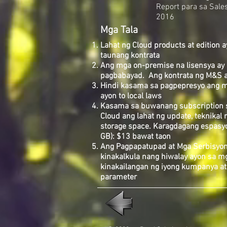
Report
para sa Sale
2016
Mga Tala
​
Lahat ng Cloud products at edition 
taunang kontrata​
Ang mga on-premise na lisensya ay 
pagbabayad. Ang kontrata ng M&S a
Hindi kasama sa pagpepresyo ang m
ayon to local laws
Kasama sa buwanang subscription s
Cloud ang lahat ng update, teknikal 
storage space. Karagdagang espasyo
GB): $13 bawat taon
Ang Pagpapatupad at Mga Serbisyon
kinakalkula nang hiwalay ayon sa m
kinakailangan ng iyong kumpanya a
parameter