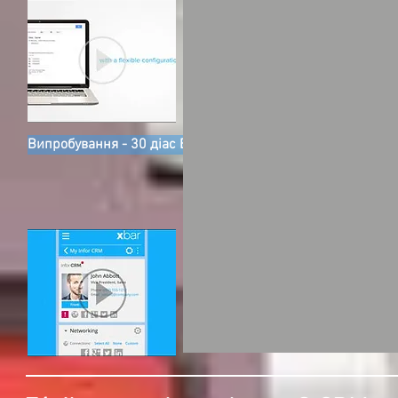
Випробування - 30 діас Безкоштовно