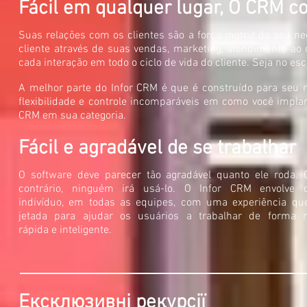
Fácil em qualquer lugar, O CRM c
Suas relações com os clientes são a força motriz do seu ne
cliente através de suas vendas, marketing, atendimento ao 
cada interação em todo o ciclo de vida do cliente. Seja no escr
A melhor parte do Infor CRM é que é construído para seu n
flexibilidade e controle incomparáveis em como você impla
CRM em sua categoria.
Fácil e agradável de se trabalhar
O software deve parecer tão agradável quanto ele roda. 
contrário, ninguém irá usá-lo. O Infor CRM envolve 
indivíduo, em todas as equipes, com uma experiência que
jetada para ajudar os usuários a trabalhar de forma 
rápida e inteligente.
Ексклюзивні рекурсії