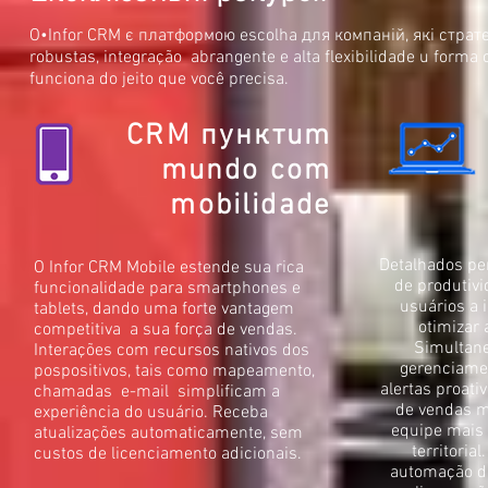
O•Infor CRM є платформою escolha для компаній, які страт
robustas, integração abrangente e alta flexibilidade u form
funciona do jeito que você precisa.
CRM пункт
um
mundo com
mobilidade
Detalhados per
O Infor CRM Mobile estende sua rica
de produtivi
funcionalidade para smartphones e
usuários a 
tablets, dando uma forte vantagem
otimizar 
competitiva a sua força de vendas.
Simultan
Interações com recursos nativos dos
gerenciamen
pospositivos, tais como mapeamento,
alertas proat
chamadas e-mail simplificam a
de vendas m
experiência do usuário. Receba
equipe mais 
atualizações automaticamente, sem
territoria
custos de licenciamento adicionais.
automação d