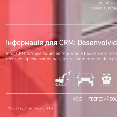
interativa 
especializada
Інформація для CRM: D
esenvolvid
Infor CRM fornece soluções robustas e flexíveis em ma
recursos specializados para a seu segmento desde o pri
INÍCIO
ТВЕРЕЗИЙ
SOL
© 2023 від Praxi Solutions Inc.