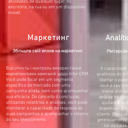
atividades de qualquer lugar: no
escritório, na rua ou em um dispositivo
móvel.
Маркетинг
Analíti
Збільште свій вплив на маркетинг.
Percepção
Відсутність і контроль використання
A capacidade d
маркетингових кампаній щодо Infor CRM.
analíticos do I
Você pode focar em um segmento
libertar o pod
específico do mercado com uma
você e seu ti
campanha direta, bem como acompanhar
metas diária
sua eficácia. Do conceito à conclusão,
análise de de
utilizando relatórios e análises, você pode
ajudam a aume
monitorar a capacidade de resposta às
maximizar a in
suas campanhas e acompanhar o retorno
cliente. Das cap
do seu investimento.
gerenciamento 
sai da caixa