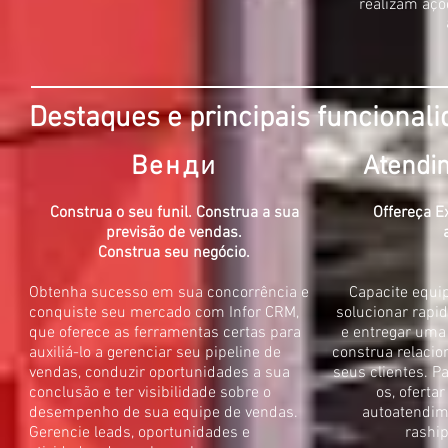
realizam açõ
Destaques e principais funcional
Венди
Atendim
Construa o seu funil. Construa a sua
Offereça E
previsão de vendas.
Construa seu negócio.
Obtenha sucesso em sua concorrência e
Capacite equip
conquiste seu mercado com Infor CRM,
solucionar rapi
que oferece as ferramentas certas para
e entregar uma
auxiliá-lo a gerenciar seu pipeline de
construa relacio
vendas, conduzir oportunidades a sua
seus clientes. P
conclusão e ter visibilidade sobre o
os, oferta
desempenho de sua equipe de vendas.
autoatendim
Gerencie leads, oportunidades e
rashi