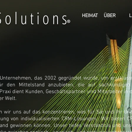
 o l u t i o n s
HEIMAT
ÜBER
®
n IT-Unternehmen, das 2002 gegründet wurde, um erstkla
r den Mittelstand anzubieten, die auf sachkundigen 
 Praxi dient Kunden, Geschäftspartner und Mitarbeiter in 
r Welt.
m wir uns auf das konzentrieren, was für Sie und Ihr Un
klung von individualisierten CRM-Lösungen. Wir bieten 
nd gewinnen können. Unser tiefes Verständnis und unser