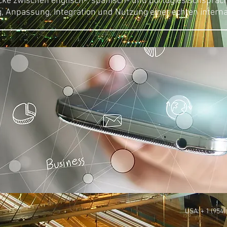
cke zwischen englisch-, spanisch- und portugiesischspra
, Anpassung, Integration und Nutzung einer echten inter
USA: + 1 (954