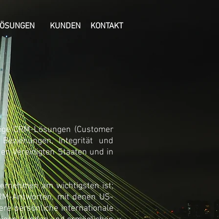
LÖSUNGEN
KUNDEN
KONTAKT
ssige CRM-Lösungen (Customer
Beziehungen, Integrität und
den Vereinigten Staaten und in
ternehmen am wichtigsten ist;
CRM-Antworten, mit denen US-
e persönliche internationale