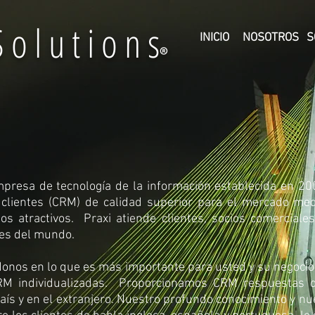
 o l u t i o n s
INICIO
NOSOTROS
S
®
empresa de tecnología de la información establecida en 2
s clientes (CRM) de calidad superior para el mercado me
ios atractivos. Praxi atiende clientes, socios comercial
nes del mundo.
os en lo que es más importante para usted y su negocio; v
CRM individualizadas. Proporcionamos CRM respuestas 
ís y en el extranjero. Nuestro profundo conocimiento y nue