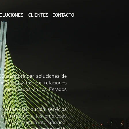
OLUCIONES
CLIENTES
CONTACTO
002 para brindar soluciones de
dio impulsadas por relaciones
es y empleados en los Estados
entas, distribución, servicios
que permiten a las empresas
stra experiencia internacional