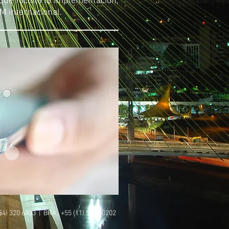
que facilita la implementación,
M internacional.
954) 320 6803 | BRA: +55 (11) 5642 0202