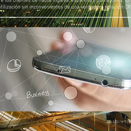
e los clientes de habla inglesa, española y portuguesa, lo 
utilización sin inconvenientes de una verdadera solución CR
EE. UU.: + 1 (