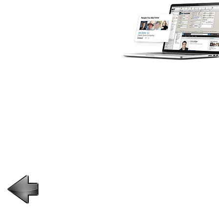
¡Comprueba por ti mismo cómo actúa! puede
ayudarte a construir más fuerte,
cliente mas rentable
relaciones.
Complete nuestro formulario de solicitud de
demostración y aprenda cómo Act! puede ayu
a su negocio.
Asegúrese de completar todos los campos
obligatorios y uno de nuestros expertos se
comunicará con usted para programar una
demostración.