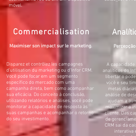
móvel.
Commercialisation
Analíti
Maximiser son impact sur le marketing.
Percepção
Disparez et contrôlez les campagnes
A capacidade d
d'utilisation du marketing ou d'Infor CRM.
analíticos do I
Você pode focar em um segmento
libertar o pod
específico do mercado com uma
você e seu ti
campanha direta, bem como acompanhar
metas diária
sua eficácia. Do conceito à conclusão,
análise de de
utilizando relatórios e análises, você pode
ajudam a aume
monitorar a capacidade de resposta às
maximizar a in
suas campanhas e acompanhar o retorno
cliente. Das ca
do seu investimento.
de gerenciame
CRM sai da cai
interativa