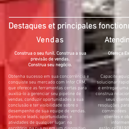
Destaques et principales fonction
Vendas
Atendim
Construa o seu funil. Construa a sua
Ofereça E
previsão de vendas.
Construa seu negócio.
Obtenha sucesso em sua concorrência e
Capacite equip
conquiste seu mercado com Infor CRM,
solucionar rapi
que oferece as ferramentas certas para
e entregar uma
auxiliá-lo a gerenciar seu pipeline de
construa relacio
vendas, conduzir oportunidades a sua
seus client
conclusão e ter visibilidade sobre o
resoluções para
desempenho de sua equipe de vendas.
commodees d
Gerencie leads, oportunidades e
clientes e o
atividades de qualquer lugar: no
informem
escritório, na rua ou em um dispositivo
estão_cc7819