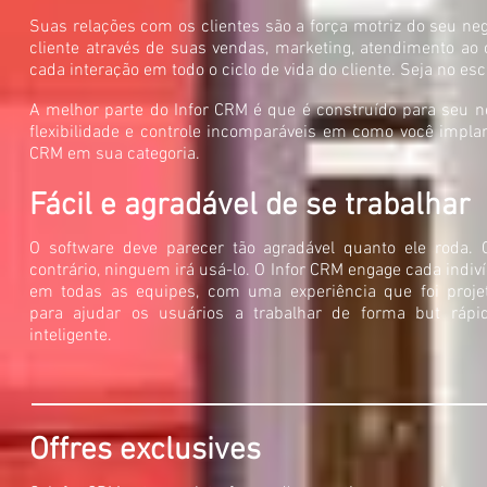
Suas relações com os clientes são a força motriz do seu ne
cliente através de suas vendas, marketing, atendimento ao 
cada interação em todo o ciclo de vida do cliente. Seja no escr
A melhor parte do Infor CRM é que é construído para seu n
flexibilidade e controle incomparáveis em como você impla
CRM em sua categoria.
Fácil e agradável de se trabalhar
O software deve parecer tão agradável quanto ele roda. 
contrário, ninguem irá usá-lo. O Infor CRM engage cada indiv
em todas as equipes, com uma experiência que foi proje
para ajudar os usuários a trabalhar de forma but rápi
inteligente.
Offres exclusives