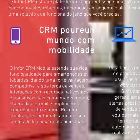
O•Infor CRM est une plate-forme d'apprentissage pour les e
Fonctionnalités robustes, integração abrangente e alta flexi
uma solução que funciona do jeito que você precisa.
CRM pour
euh
mundo com
mobilidade
Detalhados per
O Infor CRM Mobile estende sua rica
de produtivi
funcionalidade para smartphones et
usuários a 
tablettes, dando uma forte vantagem
otimizar 
competitiva a sua força de vendas.
Simulta
Interações com recursos nativos dos
gerenciamen
dispositivos, tais come mapeamento,
alertas proat
chamadas e-mail simplificam a
de vendas 
experiência do usuário. Receba
equipe mais 
atualizações automaticamente, sem
territoria
custos de licenciamento adicionais.
automação d
realizam açõ
t