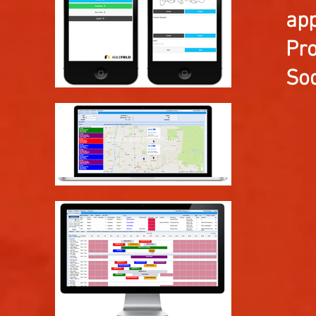
app
Pro
Sod
Clicca per ingrandire