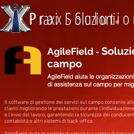
P r a x i S o l u t i o
P raxi S oluzioni
®
Soluzi
AgileField
-
campo
AgileField aiuta le organizzazion
di assistenza sul campo per migli
Il software di gestione dei servizi sul campo consente alle
clienti migliorando le prestazioni durante l'individuazione 
e l'invio del lavoro, garantendo la sicurezza dei conducenti
contabilità e altri sistemi di back-office.
AgileField aiuta le aziende di servizi sul campo di fascia