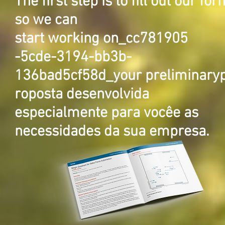
The first step is to fill out our for
so we can
start working on_cc781905
-5cde-3194-bb3b-
136bad5cf58d_your preliminary
roposta desenvolvida
especialmente para você
e as
necessidades da sua empresa.