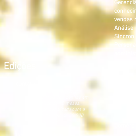
Gerenci
conheci
vendas 
Análise
Sincroni
Personal
administ
Edições
contato ativo
Equipe
é um contato incluído em
Um a
uma ou mais campanhas em
peq
um período de 12 meses.
com 
Preço personalizado com a
dire
compra de mais de 50.000
contatos ativos
Comérci
Melh
licença de usuário