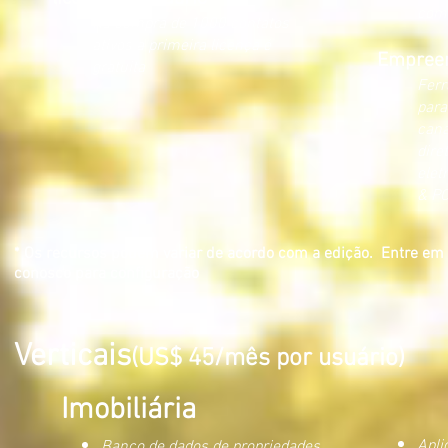
com
Na compra de 1000 contatos
ativos a primeira licença é
Empree
gratuita
Ferr
para
cana
dire
elet
&
P
* Os recursos podem variar de acordo com a edição. Entre em
conosco para configuração
Verticais
(US$ 45/mês por usuário)
Imobiliária
Apli
Banco de dados de propriedades