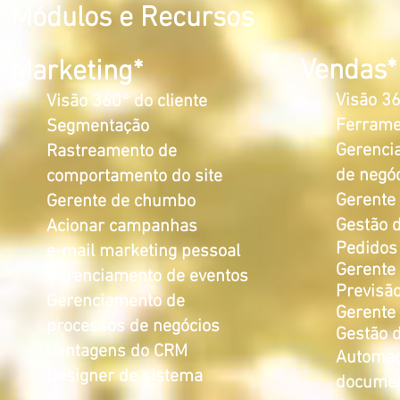
Módulos e Recursos
Vendas*
Marketing*
Visão 36
Visão 360° do cliente
Ferrame
Segmentação
Gerenci
Rastreamento de
de negó
comportamento do site
Gerente
Gerente de chumbo
Gestão 
Acionar campanhas
Pedidos 
e-mail marketing pessoal
Gerente
Gerenciamento de eventos
Previsã
Gerenciamento de
Gerente 
processos de negócios
Gestão 
Vantagens do CRM
Automaç
Designer de sistema
docume