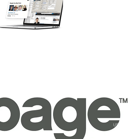
ulário de solictação de
Act! pode ajudar o seu
ialistas entrará em
s adicionais.
USA: + 1 (954)