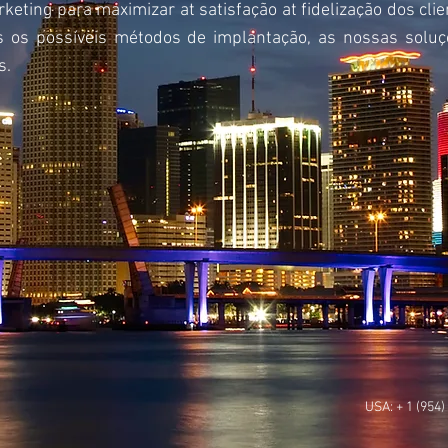
ing para maximizar at satisfação at fidelização dos clien
os os possíveis métodos de implantação, as nossas solu
s.
USA: + 1 (954)