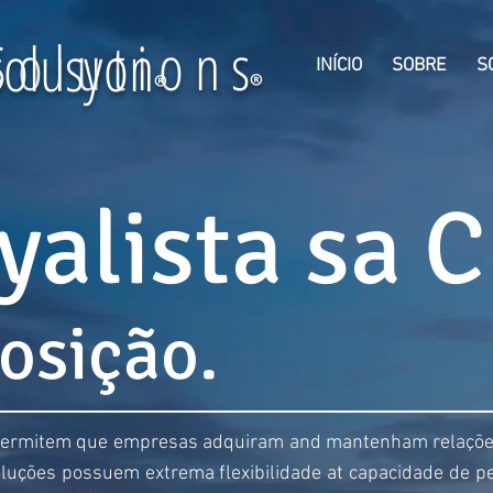
 o l u t i o n s
solusyon
INÍCIO
SOBRE
S
®
®
yalista sa 
osição.
 permitem que empresas adquiram and mantenham relações
oluções possuem extrema flexibilidade at capacidade de 