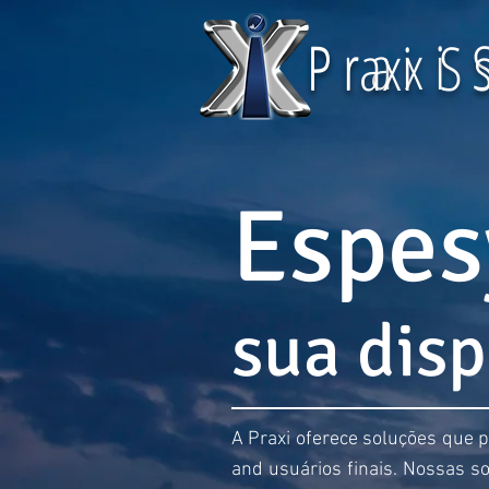
P r a x i S
P raxi S 
Espes
sua disp
A Praxi oferece soluções que
and usuários finais. Nossas s