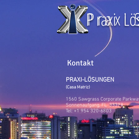
P r a x i S
P raxi L
Kontakt
PRAXI-LÖSUNGEN
(Casa Matriz)
1560 Sawgrass Corporate Parkway
Sonnenaufgang, FL 33323
Tel: +1 954 320-6803