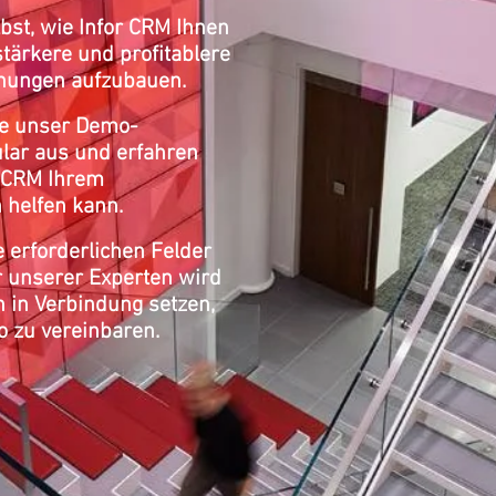
bst, wie Infor CRM Ihnen
stärkere und profitablere
hungen aufzubauen.
Sie unser Demo-
lar aus und erfahren
r CRM Ihrem
 helfen kann.
le erforderlichen Felder
r unserer Experten wird
n in Verbindung setzen,
 zu vereinbaren.