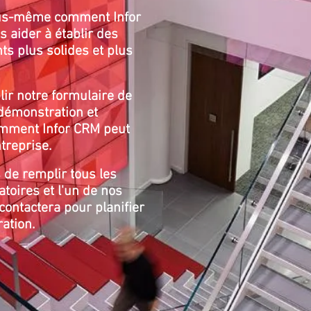
us-même comment Infor
 aider à établir des
nts plus solides et plus
lir notre formulaire de
émonstration et
mment Infor CRM peut
ntreprise.
de remplir tous les
toires et l'un de nos
contactera pour planifier
ation.