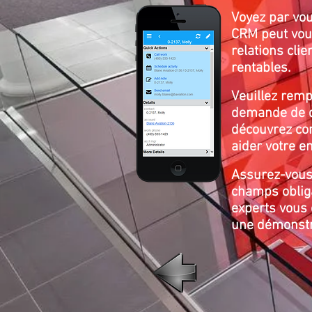
Voyez par vo
CRM peut vous
relations clie
rentables.
Veuillez remp
demande de d
découvrez co
aider votre e
Assurez-vous 
champs obliga
experts vous 
une démonstr